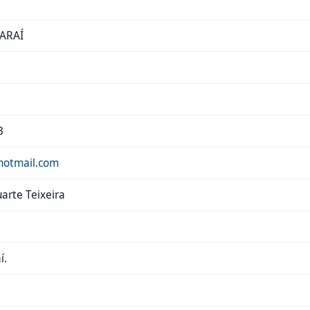
CARAÍ
3
@hotmail.com
arte Teixeira
í.