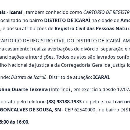
is - icaraí
, também conhecido como
CARTORIO DE REGISTR
localizado no bairro
DISTRITO DE ICARAÍ
na cidade de
Amo
, e possui atribuições de
Registro Civil das Pessoas Natur
lo CARTORIO DE REGISTRO CIVIL DO DISTRITO DE ICARAÍ, AM
ra casamento; realiza averbações de divórcio, separação e 
 emancipações e interdições. Todos os atos são lavrados co
 Nacional de Justiça e da Corregedoria Geral da Justiça lo
ende:
Distrito de Icaraí.
. Distrito de atuação:
ICARAI
.
lina Duarte Teixeira
(Interino) , em exercício desde 12/07
ontato pelo telefone
(88) 98188-1933
ou pelo e-mail
carto
 GONCALVES DE SOUSA, SN
- CEP 62540000 , no bairro DI
:00 às 16:00
.