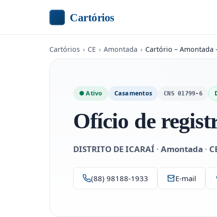
Cartórios
Cartórios
›
CE
›
Amontada
›
Cartório – Amontada 
● Ativo
Casamentos
CNS 01799-6
Ofício de regist
DISTRITO DE ICARAÍ
·
Amontada
·
C
(88) 98188-1933
E-mail