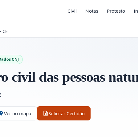
Civil
Notas
Protesto
I
– CE
Dados CNJ
ro civil das pessoas natur
E
Ver no mapa
Solicitar Certidão