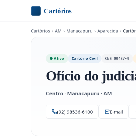
Cartórios
Cartórios
›
AM
›
Manacapuru
›
Aparecida
›
Cartó
● Ativo
Cartório Civil
CNS 00487-9
Ofício do judici
Centro
·
Manacapuru
·
AM
(92) 98536-6100
E-mail