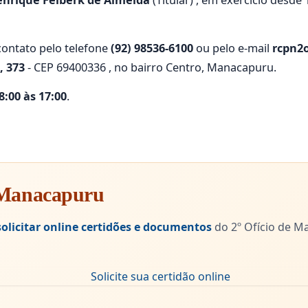
enrique Felberk de Almeida
(Titular) , em exercício desde
ontato pelo telefone
(92) 98536-6100
ou pelo e-mail
rcpn2
, 373
- CEP 69400336 , no bairro Centro, Manacapuru.
:00 às 17:00
.
m Manacapuru
solicitar online certidões e documentos
do 2º Ofício de M