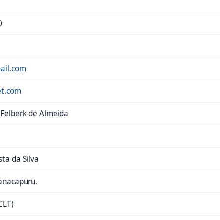
0
ail.com
et.com
 Felberk de Almeida
sta da Silva
anacapuru.
CLT)