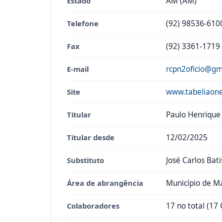
Estado
AM (AM)
Telefone
(92) 98536-610
Fax
(92) 3361-1719
E-mail
rcpn2oficio@gm
Site
www.tabeliaon
Titular
Paulo Henrique
Titular desde
12/02/2025
Substituto
José Carlos Bati
Área de abrangência
Município de M
Colaboradores
17 no total (17 