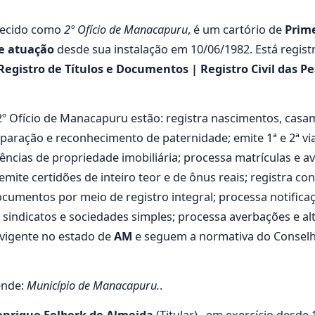
ecido como
2º Ofício de Manacapuru
, é um cartório de
Prime
e atuação
desde sua instalação em 10/06/1982. Está regist
Registro de Títulos e Documentos | Registro Civil das Pes
 2º Ofício de Manacapuru estão: registra nascimentos, casa
paração e reconhecimento de paternidade; emite 1ª e 2ª via 
ências de propriedade imobiliária; processa matrículas e av
 emite certidões de inteiro teor e de ônus reais; registra c
cumentos por meio de registro integral; processa notificaçõ
, sindicatos e sociedades simples; processa averbações e al
vigente no estado de
AM
e seguem a normativa do Conselho
ende:
Município de Manacapuru.
.