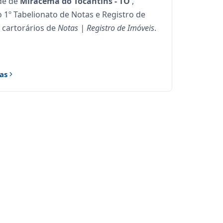
de de
Miracema do Tocantins - TO
,
º Tabelionato de Notas e Registro de
s cartorários de
Notas | Registro de Imóveis
.
as