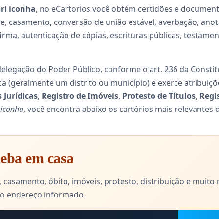
ri iconha
, no eCartorios você obtém certidões e document
, casamento, conversão de união estável, averbação, anota
ma, autenticação de cópias, escrituras públicas, testament
 delegação do Poder Público, conforme o art. 236 da Constitu
ca (geralmente um distrito ou município) e exerce atribui
s Jurídicas
,
Registro de Imóveis
,
Protesto de Títulos
,
Regi
 iconha
, você encontra abaixo os cartórios mais relevantes 
eceba em casa
 casamento, óbito, imóveis, protesto, distribuição e muito
no endereço informado.