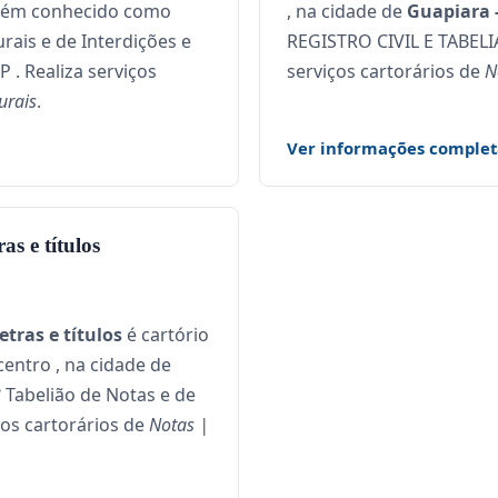
bém conhecido como
, na cidade de
Guapiara 
urais e de Interdições e
REGISTRO CIVIL E TABEL
 . Realiza serviços
serviços cartorários de
N
urais
.
Ver informações complet
as e títulos
etras e títulos
é cartório
centro , na cidade de
Tabelião de Notas e de
iços cartorários de
Notas |