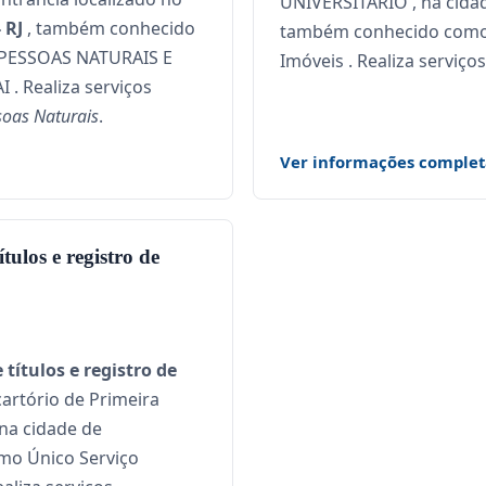
UNIVERSITÁRIO , na cida
 RJ
, também conhecido
também conhecido como 1
PESSOAS NATURAIS E
Imóveis . Realiza serviço
. Realiza serviços
ssoas Naturais
.
Ver informações complet
tulos e registro de
títulos e registro de
cartório de Primeira
 na cidade de
mo Único Serviço