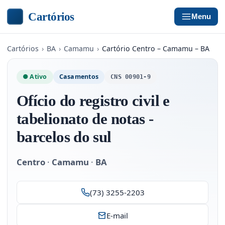
Cartórios
Menu
Cartórios
›
BA
›
Camamu
›
Cartório Centro – Camamu – BA
● Ativo
Casamentos
CNS 00901-9
Ofício do registro civil e
tabelionato de notas -
barcelos do sul
Centro
·
Camamu
·
BA
(73) 3255-2203
E-mail