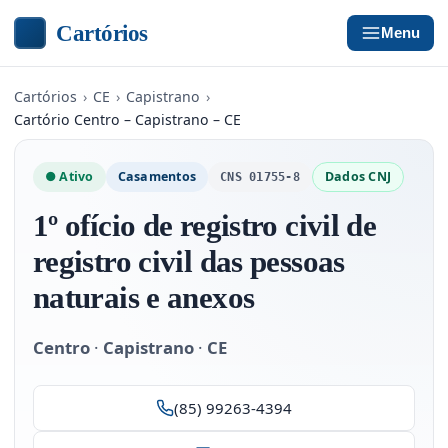
Cartórios
Menu
Cartórios
›
CE
›
Capistrano
›
Cartório Centro – Capistrano – CE
● Ativo
Casamentos
Dados CNJ
CNS 01755-8
1º ofício de registro civil de
registro civil das pessoas
naturais e anexos
Centro
·
Capistrano
·
CE
(85) 99263-4394