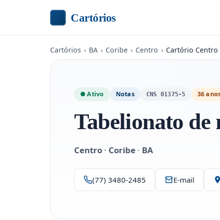
Cartórios
Cartórios
›
BA
›
Coribe
›
Centro
›
Cartório Centro 
● Ativo
Notas
36 ano
CNS 01375-5
Tabelionato de n
Centro
·
Coribe
·
BA
(77) 3480-2485
E-mail