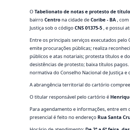
O
Tabelionato de notas e protesto de títul
bairro
Centro
na cidade de
Coribe - BA
, com
Justiça sob o código
CNS 01375-5
, e possui a
Entre os principais serviços executados pelo 
emite procurações públicas; realiza reconhe
públicos e atas notariais; protesta títulos e 
desistências de protesto; baixa títulos pago
normativa do Conselho Nacional de Justiça e d
A abrangência territorial do cartório compre
O titular responsável pelo cartório é
Henrique
Para agendamento e informações, entre em c
presencial é feito no endereço
Rua Santa Cru
Horário de atendimento:
De 2ª a 6ª feira, da