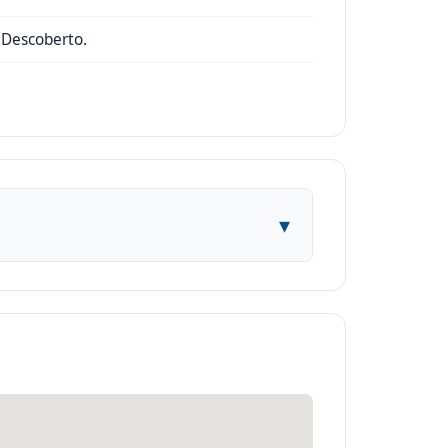
e Descoberto.
▾