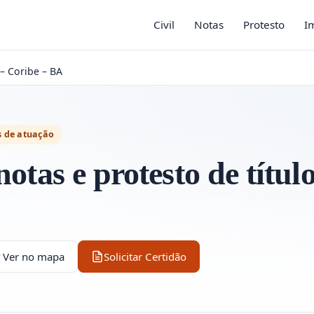
Civil
Notas
Protesto
I
– Coribe – BA
s de atuação
otas e protesto de títul
Ver no mapa
Solicitar Certidão