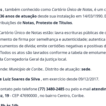
os
, também conhecido como
Cartório Único de Notas
, é um 
36 anos de atuação
desde sua instalação em 14/03/1990. 
tribuições de
Notas, Protesto de Títulos
.
Cartório Único de Notas estão: lavra escrituras públicas de 
cimento de firma por semelhança e autenticidade; autentic
documentos de dívida; emite certidões negativas e positivas
s. Todos os atos são lavrados conforme a tabela de emolum
a Corregedoria Geral da Justiça local.
ende:
Município de Coribe.
. Distrito de atuação:
sede
.
 Luiz Soares da Silva
, em exercício desde 09/12/2017.
ontato pelo telefone
(77) 3480-2485
ou pelo e-mail
atendi
z, 19
- CEP 47690000 , no bairro Centro, Coribe.
s 8h às 14h.
.