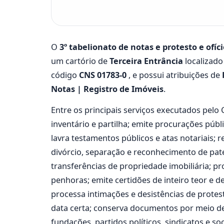
O
3º tabelionato de notas e protesto e ofíc
um cartório de
Terceira Entrância
localizado
código
CNS 01783-0
, e possui atribuições de
Notas | Registro de Imóveis
.
Entre os principais serviços executados pelo
inventário e partilha; emite procurações púb
lavra testamentos públicos e atas notariais; 
divórcio, separação e reconhecimento de pater
transferências de propriedade imobiliária; pr
penhoras; emite certidões de inteiro teor e de
processa intimações e desistências de protest
data certa; conserva documentos por meio de r
fundações, partidos políticos, sindicatos e s