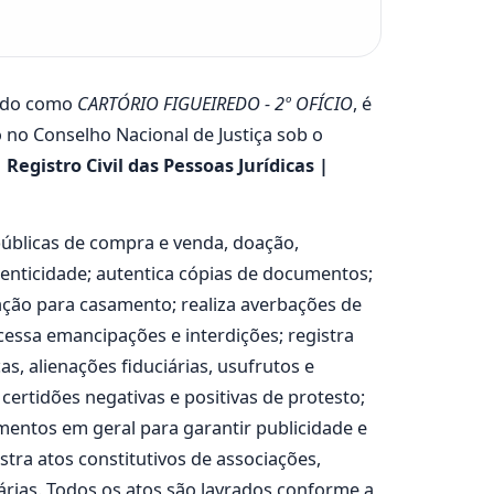
ido como
CARTÓRIO FIGUEIREDO - 2º OFÍCIO
, é
o no Conselho Nacional de Justiça sob o
Registro Civil das Pessoas Jurídicas |
públicas de compra e venda, doação,
tenticidade; autentica cópias de documentos;
tação para casamento; realiza averbações de
ocessa emancipações e interdições; registra
s, alienações fiduciárias, usufrutos e
 certidões negativas e positivas de protesto;
umentos em geral para garantir publicidade e
stra atos constitutivos de associações,
tárias. Todos os atos são lavrados conforme a