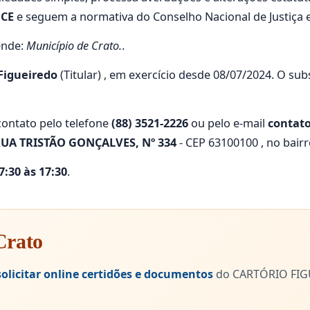
e
CE
e seguem a normativa do Conselho Nacional de Justiça e 
ende:
Município de Crato.
.
Figueiredo
(Titular) , em exercício desde 08/07/2024. O su
ontato pelo telefone
(88) 3521-2226
ou pelo e-mail
contato
UA TRISTÃO GONÇALVES, Nº 334
- CEP 63100100 , no bair
:30 às 17:30
.
Crato
solicitar online certidões e documentos
do CARTÓRIO FIGU