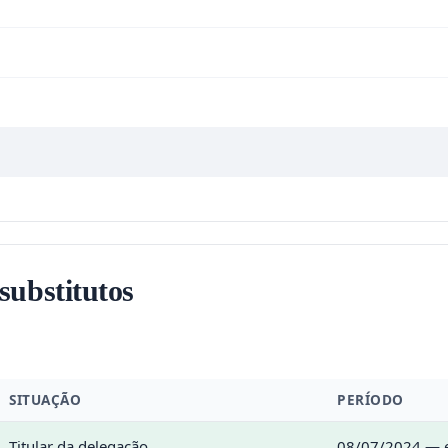
 substitutos
SITUAÇÃO
PERÍODO
Titular da delegação
08/07/2024 — e