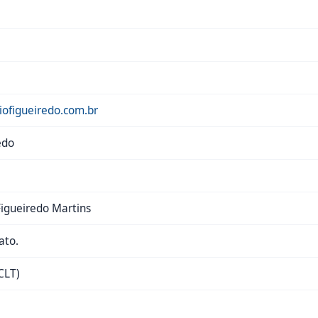
iofigueiredo.com.br
edo
Figueiredo Martins
ato.
CLT)