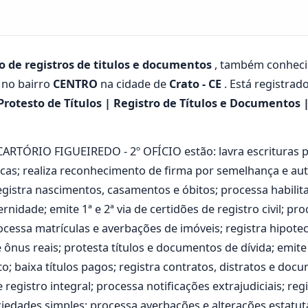
io de registros de titulos e documentos
, também conhec
 no bairro
CENTRO
na cidade de
Crato - CE
. Está registrad
Protesto de Títulos | Registro de Títulos e Documentos | 
 CARTÓRIO FIGUEIREDO - 2º OFÍCIO estão: lavra escrituras 
licas; realiza reconhecimento de firma por semelhança e au
registra nascimentos, casamentos e óbitos; processa habili
nidade; emite 1ª e 2ª via de certidões de registro civil; pr
ocessa matrículas e averbações de imóveis; registra hipoteca
 ônus reais; protesta títulos e documentos de dívida; emite
o; baixa títulos pagos; registra contratos, distratos e doc
egistro integral; processa notificações extrajudiciais; regi
ociedades simples; processa averbações e alterações estatu