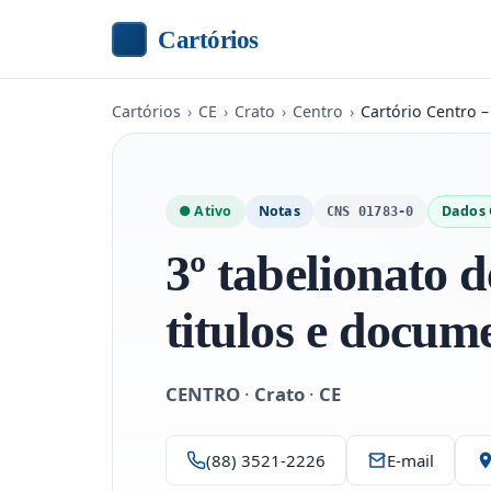
Cartórios
Cartórios
›
CE
›
Crato
›
Centro
›
Cartório Centro –
● Ativo
Notas
Dados 
CNS 01783-0
3º tabelionato d
titulos e docum
CENTRO
·
Crato
·
CE
(88) 3521-2226
E-mail