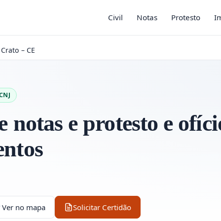
Civil
Notas
Protesto
I
 Crato – CE
CNJ
e notas e protesto e ofíci
entos
Ver no mapa
Solicitar Certidão