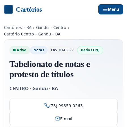
Cartórios
Menu
Cartórios
›
BA
›
Gandu
›
Centro
›
Cartório Centro – Gandu – BA
● Ativo
Notas
Dados CNJ
CNS 01463-9
Tabelionato de notas e
protesto de títulos
CENTRO
·
Gandu
·
BA
(73) 99859-0263
E-mail