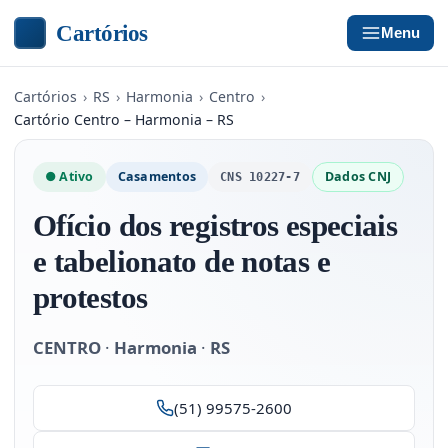
Cartórios
Menu
Cartórios
›
RS
›
Harmonia
›
Centro
›
Cartório Centro – Harmonia – RS
● Ativo
Casamentos
Dados CNJ
CNS 10227-7
Ofício dos registros especiais
e tabelionato de notas e
protestos
CENTRO
·
Harmonia
·
RS
(51) 99575-2600