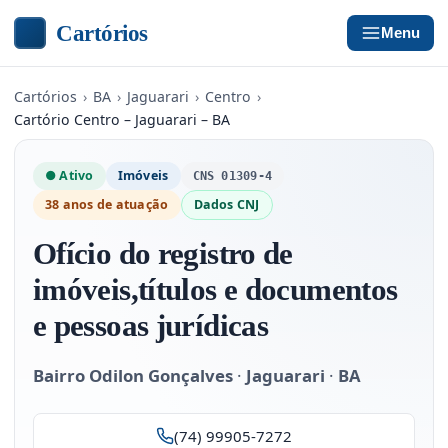
Cartórios
Menu
Cartórios
›
BA
›
Jaguarari
›
Centro
›
Cartório Centro – Jaguarari – BA
● Ativo
Imóveis
CNS 01309-4
38 anos de atuação
Dados CNJ
Ofício do registro de
imóveis,títulos e documentos
e pessoas jurídicas
Bairro Odilon Gonçalves
·
Jaguarari
·
BA
(74) 99905-7272