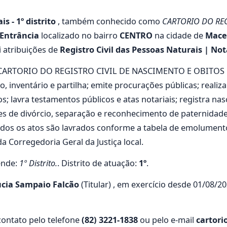
s - 1º distrito
, também conhecido como
CARTORIO DO REG
 Entrância
localizado no bairro
CENTRO
na cidade de
Macei
i atribuições de
Registro Civil das Pessoas Naturais | Not
elo CARTORIO DO REGISTRO CIVIL DE NASCIMENTO E OBITOS 
o, inventário e partilha; emite procurações públicas; real
s; lavra testamentos públicos e atas notariais; registra n
s de divórcio, separação e reconhecimento de paternidade; 
 Todos os atos são lavrados conforme a tabela de emolumen
a Corregedoria Geral da Justiça local.
ende:
1º Distrito.
. Distrito de atuação:
1º
.
ucia Sampaio Falcão
(Titular) , em exercício desde 01/08/2
ontato pelo telefone
(82) 3221-1838
ou pelo e-mail
cartor