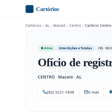
Cartórios
Cartórios
›
AL
›
Maceió
›
Centro
›
Cartório Centro
● Ativo
Interdições e Tutelas
CNS 002
Ofício de registr
CENTRO
·
Maceió
·
AL
(82) 3221-1838
E-mail