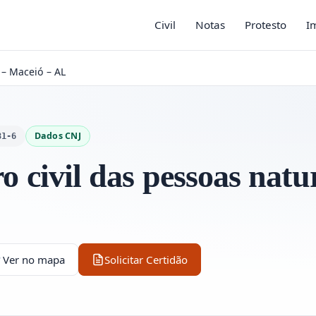
Civil
Notas
Protesto
I
 – Maceió – AL
Dados CNJ
81-6
o civil das pessoas natur
Ver no mapa
Solicitar Certidão