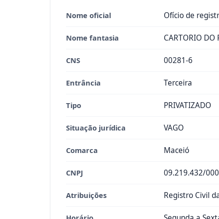
Nome oficial
Ofício de registr
Nome fantasia
CARTORIO DO R
CNS
00281-6
Entrância
Terceira
Tipo
PRIVATIZADO
Situação jurídica
VAGO
Comarca
Maceió
CNPJ
09.219.432/000
Atribuições
Registro Civil 
Horário
Segunda a Sexta