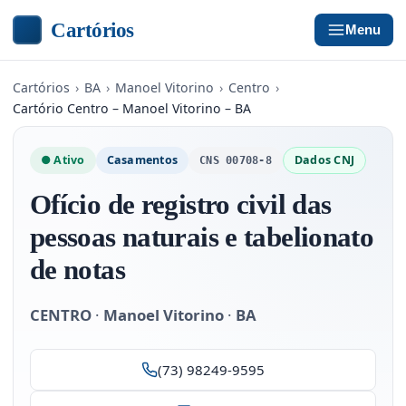
Cartórios
Menu
Cartórios
›
BA
›
Manoel Vitorino
›
Centro
›
Cartório Centro – Manoel Vitorino – BA
● Ativo
Casamentos
Dados CNJ
CNS 00708-8
Ofício de registro civil das
pessoas naturais e tabelionato
de notas
CENTRO
·
Manoel Vitorino
·
BA
(73) 98249-9595