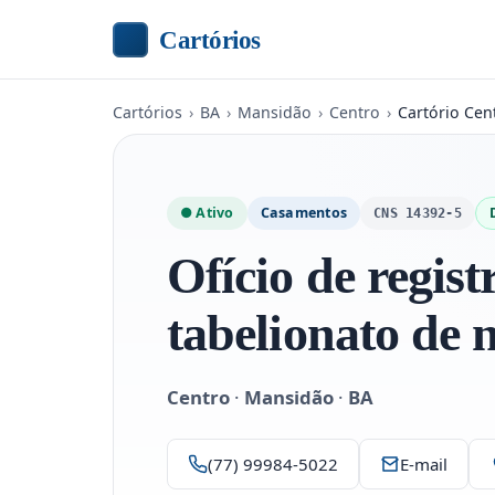
Cartórios
Cartórios
›
BA
›
Mansidão
›
Centro
›
Cartório Cen
● Ativo
Casamentos
CNS 14392-5
Ofício de regist
tabelionato de 
Centro
·
Mansidão
·
BA
(77) 99984-5022
E-mail