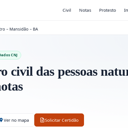
Civil
Notas
Protesto
I
tro – Mansidão – BA
Dados CNJ
ro civil das pessoas natu
notas
Ver no mapa
Solicitar Certidão