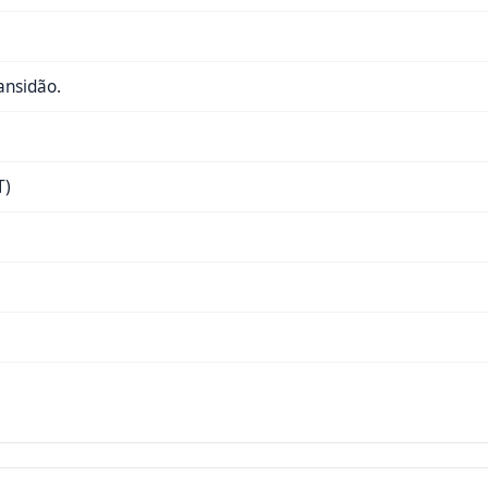
ansidão.
T)