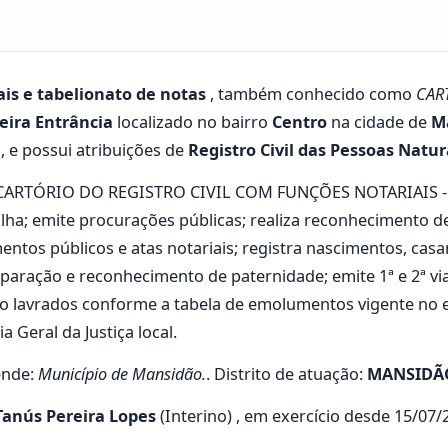
rais e tabelionato de notas
, também conhecido como
CAR
eira Entrância
localizado no bairro
Centro
na cidade de
M
, e possui atribuições de
Registro Civil das Pessoas Natur
lo CARTÓRIO DO REGISTRO CIVIL COM FUNÇÕES NOTARIAIS - 
ilha; emite procurações públicas; realiza reconhecimento d
entos públicos e atas notariais; registra nascimentos, casa
paração e reconhecimento de paternidade; emite 1ª e 2ª via 
ão lavrados conforme a tabela de emolumentos vigente no
 Geral da Justiça local.
ende:
Município de Mansidão.
. Distrito de atuação:
MANSIDÃ
Tanús Pereira Lopes
(Interino) , em exercício desde 15/07/