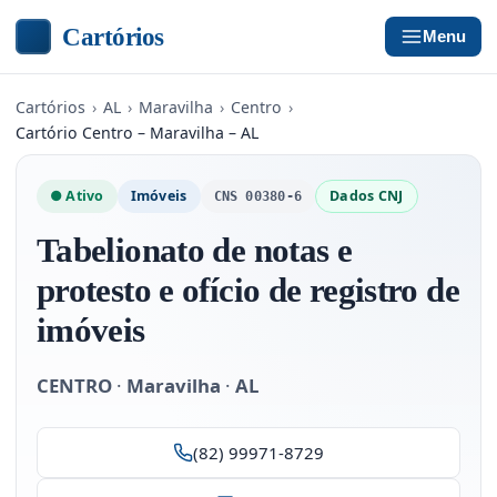
Cartórios
Menu
Cartórios
›
AL
›
Maravilha
›
Centro
›
Cartório Centro – Maravilha – AL
● Ativo
Imóveis
Dados CNJ
CNS 00380-6
Tabelionato de notas e
protesto e ofício de registro de
imóveis
CENTRO
·
Maravilha
·
AL
(82) 99971-8729