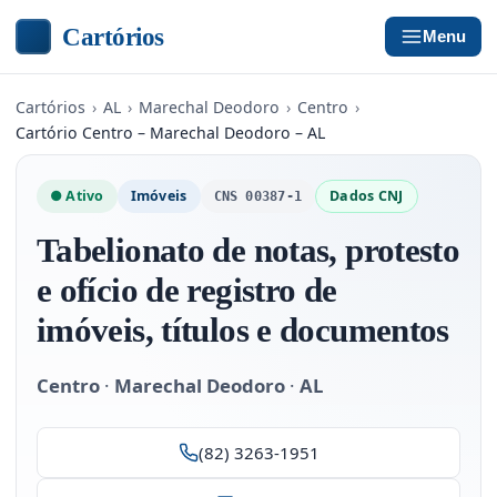
Cartórios
Menu
Cartórios
›
AL
›
Marechal Deodoro
›
Centro
›
Cartório Centro – Marechal Deodoro – AL
● Ativo
Imóveis
Dados CNJ
CNS 00387-1
Tabelionato de notas, protesto
e ofício de registro de
imóveis, títulos e documentos
Centro
·
Marechal Deodoro
·
AL
(82) 3263-1951