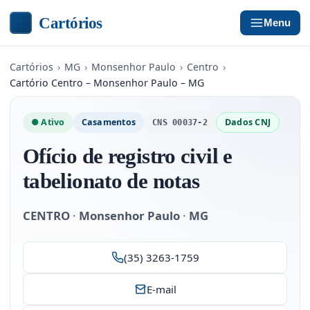
Cartórios
Menu
Cartórios
›
MG
›
Monsenhor Paulo
›
Centro
›
Cartório Centro – Monsenhor Paulo – MG
● Ativo
Casamentos
Dados CNJ
CNS 00037-2
Ofício de registro civil e
tabelionato de notas
CENTRO
·
Monsenhor Paulo
·
MG
(35) 3263-1759
E-mail