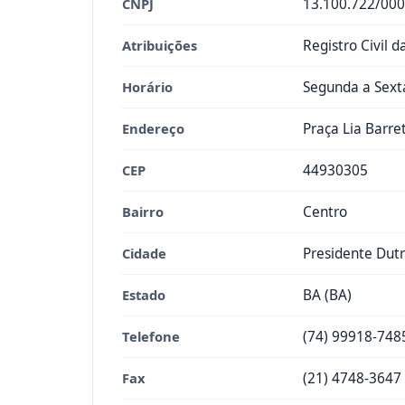
CNPJ
13.100.722/000
Atribuições
Registro Civil 
Horário
Segunda a Sexta
Endereço
Praça Lia Barre
CEP
44930305
Bairro
Centro
Cidade
Presidente Dut
Estado
BA (BA)
Telefone
(74) 99918-748
Fax
(21) 4748-3647