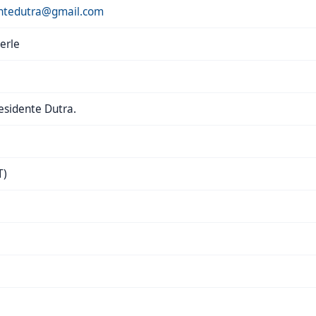
entedutra@gmail.com
erle
esidente Dutra.
T)