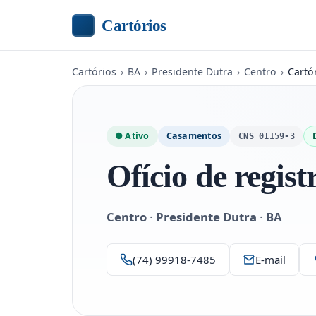
Cartórios
Cartórios
›
BA
›
Presidente Dutra
›
Centro
›
Cartó
● Ativo
Casamentos
CNS 01159-3
Ofício de regist
Centro
·
Presidente Dutra
·
BA
(74) 99918-7485
E-mail