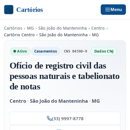
Cartórios
Menu
Cartórios
›
MG
›
São João do Manteninha
›
Centro
›
Cartório Centro – São João do Manteninha – MG
● Ativo
Casamentos
Dados CNJ
CNS 04598-9
Ofício de registro civil das
pessoas naturais e tabelionato
de notas
Centro
·
São João do Manteninha
·
MG
(33) 9997-8778