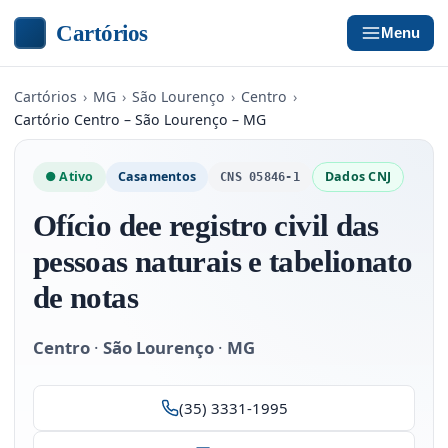
Cartórios
Menu
Cartórios
›
MG
›
São Lourenço
›
Centro
›
Cartório Centro – São Lourenço – MG
● Ativo
Casamentos
Dados CNJ
CNS 05846-1
Ofício dee registro civil das
pessoas naturais e tabelionato
de notas
Centro
·
São Lourenço
·
MG
(35) 3331-1995