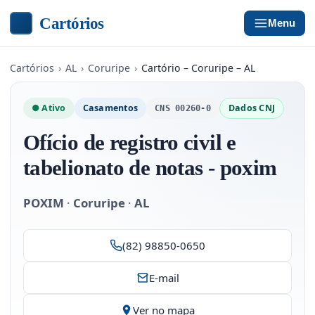
Cartórios
Menu
Cartórios
›
AL
›
Coruripe
›
Cartório – Coruripe – AL
● Ativo
Casamentos
Dados CNJ
CNS 00260-0
Ofício de registro civil e
tabelionato de notas - poxim
POXIM
·
Coruripe
·
AL
(82) 98850-0650
E-mail
Ver no mapa