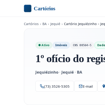
Cartórios
Cartórios
›
BA
›
Jequié
›
Cartório Jequiézinho – Je
● Ativo
Imóveis
Dado
CNS 00564-5
1º ofício do reg
Jequiézinho
·
Jequié
·
BA
(73) 3526-5305
E-mail