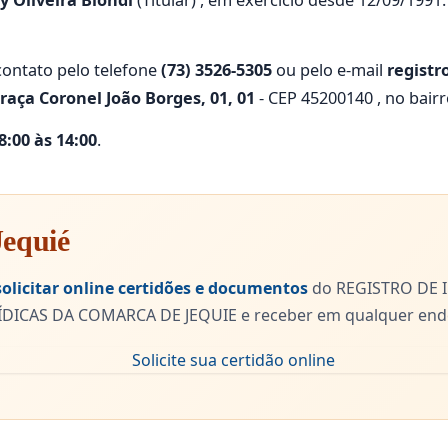
y Oliveira Biondi
(Titular) , em exercício desde 12/09/1991
ontato pelo telefone
(73) 3526-5305
ou pelo e-mail
regist
raça Coronel João Borges, 01, 01
- CEP 45200140 , no bairr
:00 às 14:00
.
Jequié
solicitar online certidões e documentos
do REGISTRO DE I
ICAS DA COMARCA DE JEQUIE e receber em qualquer ender