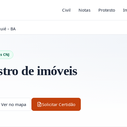
Civil
Notas
Protesto
I
quié – BA
s CNJ
istro de imóveis
Ver no mapa
Solicitar Certidão