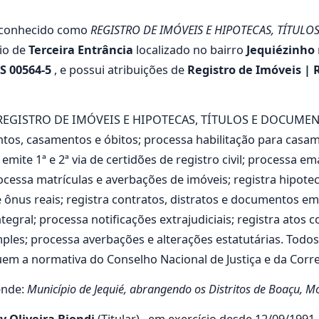
conhecido como
REGISTRO DE IMÓVEIS E HIPOTECAS, TÍTULO
rio de
Terceira Entrância
localizado no bairro
Jequiézinho
S 00564-5
, e possui atribuições de
Registro de Imóveis | 
elo REGISTRO DE IMÓVEIS E HIPOTECAS, TÍTULOS E DOCUME
os, casamentos e óbitos; processa habilitação para casame
ite 1ª e 2ª via de certidões de registro civil; processa em
ocessa matrículas e averbações de imóveis; registra hipoteca
e ônus reais; registra contratos, distratos e documentos em 
gral; processa notificações extrajudiciais; registra atos c
imples; processa averbações e alterações estatutárias. Todo
em a normativa do Conselho Nacional de Justiça e da Correg
ende:
Município de Jequié, abrangendo os Distritos de Boaçu, M