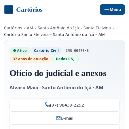
Cartórios
Menu
Cartórios
›
AM
›
Santo Antônio do Içá
›
Santa Etelvina
›
Cartório Santa Etelvina – Santo Antônio do Içá – AM
● Ativo
Cartório Civil
CNS 00478-8
37 anos de atuação
Dados CNJ
Ofício do judicial e anexos
Alvaro Maia
·
Santo Antônio do Içá
·
AM
(97) 98439-2292
E-mail