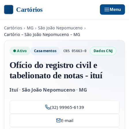
Cartórios
Menu
Cartórios
›
MG
›
São João Nepomuceno
›
Cartório – São João Nepomuceno – MG
● Ativo
Casamentos
Dados CNJ
CNS 05663-0
Ofício do registro civil e
tabelionato de notas - ituí
Ituí
·
São João Nepomuceno
·
MG
(32) 99965-6139
E-mail