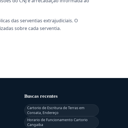
ecisões do CNJ e arrecadação informada ao
cas das serventias extrajudiciais. O
izadas sobre cada serventia.
Buscas recentes
Cartorio de Escritura de Terras em
Coroata, Endereço
Horario de Funcionamento Cartorio
Cangaiba