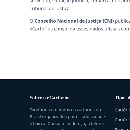
serventia, situação jurídica, comarca, entrâ
Tribunal de Justiça.
O
Conselho Nacional de Justiça (CNJ)
public
eCartorios consolida esses dados oficiais com
Sobre o eCartorios
Tipos 
Diretório com todos os cartórios do
Cartóri
Brasil organizados por estado, cidade
Cartóri
e bairro. Consulte endereço, telefone,
Registr