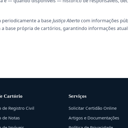
ncia e — quando disponíveis — histórico de responsáveis, d
a periodicamente a base
Justiça Aberta
com informações públi
 a base própria de cartórios, garantindo informações atual
de Cartório
Serviços
o de Registro Civil
Solicitar Certidão Online
o de Notas
Artigos e Documentações
o de Imóveis
Política de Privacidade