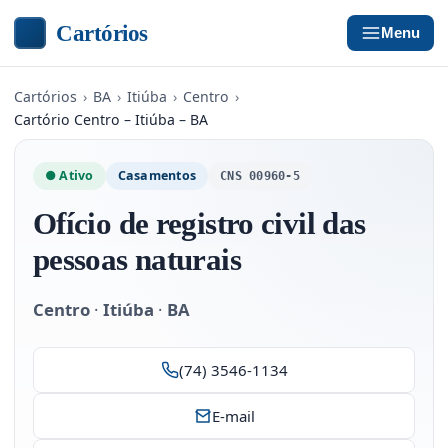
Cartórios
Menu
Cartórios
›
BA
›
Itiúba
›
Centro
›
Cartório Centro – Itiúba – BA
● Ativo
Casamentos
CNS 00960-5
Ofício de registro civil das
pessoas naturais
Centro
·
Itiúba
·
BA
(74) 3546-1134
E-mail