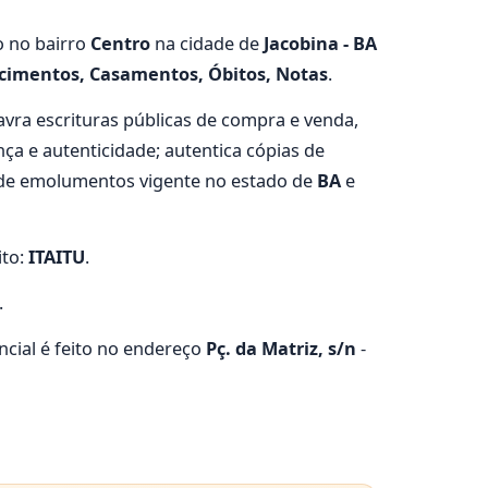
o no bairro
Centro
na cidade de
Jacobina - BA
cimentos, Casamentos, Óbitos, Notas
.
 lavra escrituras públicas de compra e venda,
ça e autenticidade; autentica cópias de
a de emolumentos vigente no estado de
BA
e
ito:
ITAITU
.
.
cial é feito no endereço
Pç. da Matriz, s/n
-