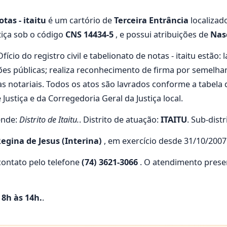
otas - itaitu
é um cartório de
Terceira Entrância
localizad
tiça sob o código
CNS 14434-5
, e possui atribuições de
Nas
ício do registro civil e tabelionato de notas - itaitu estão:
ções públicas; realiza reconhecimento de firma por semelhan
as notariais. Todos os atos são lavrados conforme a tabel
stiça e da Corregedoria Geral da Justiça local.
ende:
Distrito de Itaitu.
. Distrito de atuação:
ITAITU
. Sub-distr
egina de Jesus (Interina)
, em exercício desde 31/10/2007
ontato pelo telefone
(74) 3621-3066
. O atendimento presen
s 8h às 14h.
.