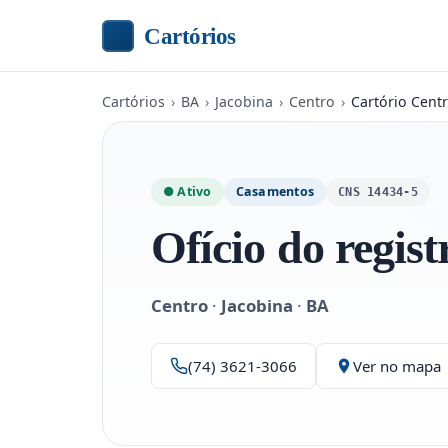
Cartórios
Cartórios
›
BA
›
Jacobina
›
Centro
›
Cartório Centr
● Ativo
Casamentos
CNS 14434-5
Ofício do registr
Centro
·
Jacobina
·
BA
(74) 3621-3066
Ver no mapa