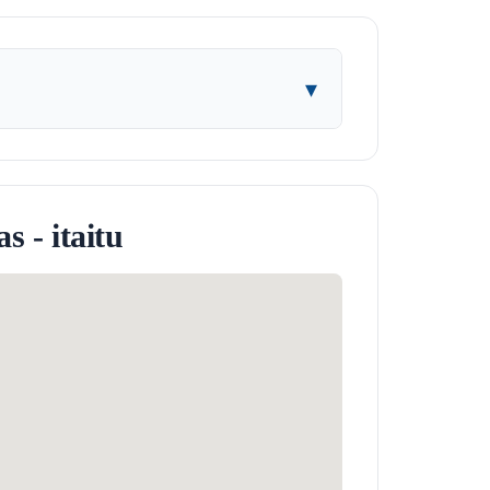
▾
s - itaitu