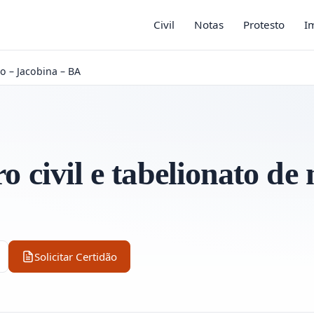
Civil
Notas
Protesto
I
o – Jacobina – BA
o civil e tabelionato de n
Solicitar Certidão