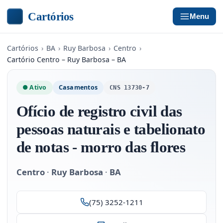
Cartórios
Menu
Cartórios
›
BA
›
Ruy Barbosa
›
Centro
›
Cartório Centro – Ruy Barbosa – BA
● Ativo
Casamentos
CNS 13730-7
Ofício de registro civil das
pessoas naturais e tabelionato
de notas - morro das flores
Centro
·
Ruy Barbosa
·
BA
(75) 3252-1211