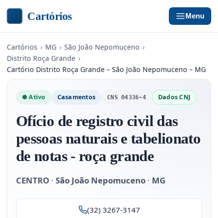
Cartórios
Menu
Cartórios
›
MG
›
São João Nepomuceno
›
Distrito Roça Grande
›
Cartório Distrito Roça Grande – São João Nepomuceno – MG
● Ativo
Casamentos
Dados CNJ
CNS 04336-4
Ofício de registro civil das
pessoas naturais e tabelionato
de notas - roça grande
CENTRO
·
São João Nepomuceno
·
MG
(32) 3267-3147