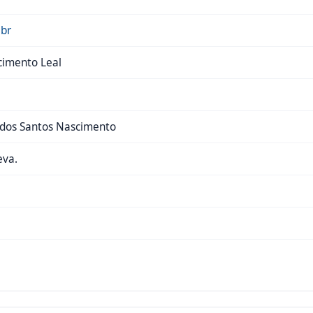
.br
cimento Leal
o dos Santos Nascimento
eva.