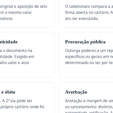
riginal e aposição de selo
O tabelionato compara a 
tem o mesmo valor
firma aberta no cartório. 
rativos.
ato ser executado.
ticidade
Procuração pública
na o documento na
Outorga poderes a um repr
ntidade. Exigido em
específicos ou gerais em 
alto valor e atos
determinado ou ser por t
 e óbito
Averbação
 A 2ª via pode ser
Anotação à margem de um 
 próprio cartório onde foi
ou cancelamento: divórci
paternidade, retificação.