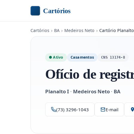
Cartórios
Cartórios
›
BA
›
Medeiros Neto
›
Cartório Planalt
● Ativo
Casamentos
CNS 13174-8
Ofício de regist
Planalto I
·
Medeiros Neto
·
BA
(73) 3296-1043
E-mail