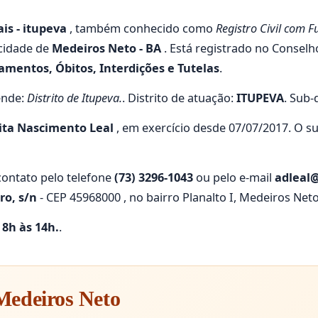
ais - itupeva
, também conhecido como
Registro Civil com F
cidade de
Medeiros Neto - BA
. Está registrado no Conselh
mentos, Óbitos, Interdições e Tutelas
.
ende:
Distrito de Itupeva.
. Distrito de atuação:
ITUPEVA
. Sub-
ita Nascimento Leal
, em exercício desde 07/07/2017. O s
ontato pelo telefone
(73) 3296-1043
ou pelo e-mail
adleal@
ro, s/n
- CEP 45968000 , no bairro Planalto I, Medeiros Neto
s 8h às 14h.
.
 Medeiros Neto