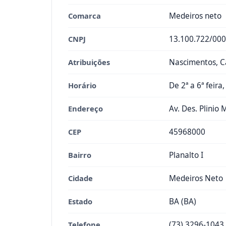
Comarca
Medeiros neto
CNPJ
13.100.722/000
Atribuições
Nascimentos, Ca
Horário
De 2ª a 6ª feira
Endereço
Av. Des. Plinio 
CEP
45968000
Bairro
Planalto I
Cidade
Medeiros Neto
Estado
BA (BA)
Telefone
(73) 3296-1043