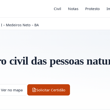
Civil
Notas
Protesto
I
o I – Medeiros Neto – BA
ro civil das pessoas natu
Ver no mapa
Solicitar Certidão