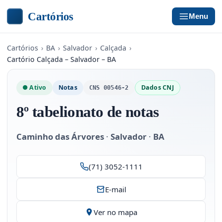
Cartórios
Menu
Cartórios
›
BA
›
Salvador
›
Calçada
›
Cartório Calçada – Salvador – BA
● Ativo
Notas
Dados CNJ
CNS 00546-2
8º tabelionato de notas
Caminho das Árvores
·
Salvador
·
BA
(71) 3052-1111
E-mail
Ver no mapa