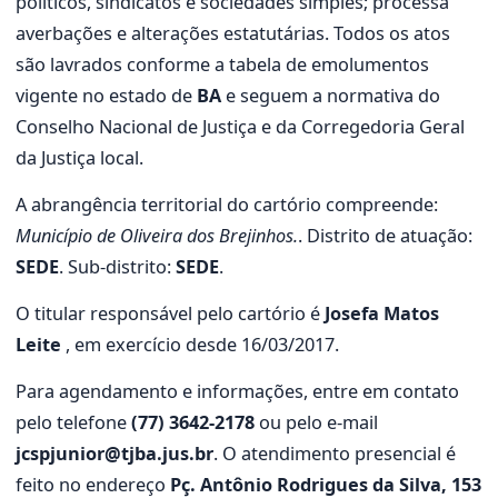
políticos, sindicatos e sociedades simples; processa
averbações e alterações estatutárias. Todos os atos
são lavrados conforme a tabela de emolumentos
vigente no estado de
BA
e seguem a normativa do
Conselho Nacional de Justiça e da Corregedoria Geral
da Justiça local.
A abrangência territorial do cartório compreende:
Município de Oliveira dos Brejinhos.
. Distrito de atuação:
SEDE
. Sub-distrito:
SEDE
.
O titular responsável pelo cartório é
Josefa Matos
Leite
, em exercício desde 16/03/2017.
Para agendamento e informações, entre em contato
pelo telefone
(77) 3642-2178
ou pelo e-mail
jcspjunior@tjba.jus.br
. O atendimento presencial é
feito no endereço
Pç. Antônio Rodrigues da Silva, 153