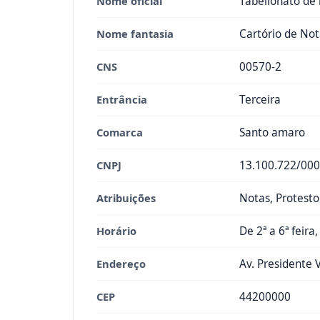
Nome oficial
Tabelionato de 
Nome fantasia
Cartório de Not
CNS
00570-2
Entrância
Terceira
Comarca
Santo amaro
CNPJ
13.100.722/000
Atribuições
Notas, Protesto
Horário
De 2ª a 6ª feira
Endereço
Av. Presidente 
CEP
44200000