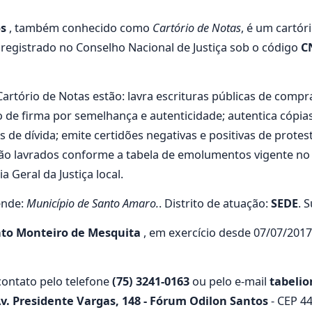
os
, também conhecido como
Cartório de Notas
, é um cartór
 registrado no Conselho Nacional de Justiça sob o código
C
Cartório de Notas estão: lavra escrituras públicas de compra
o de firma por semelhança e autenticidade; autentica cópi
s de dívida; emite certidões negativas e positivas de prote
s são lavrados conforme a tabela de emolumentos vigente n
 Geral da Justiça local.
ende:
Município de Santo Amaro.
. Distrito de atuação:
SEDE
. 
nto Monteiro de Mesquita
, em exercício desde 07/07/2017
ontato pelo telefone
(75) 3241-0163
ou pelo e-mail
tabeli
v. Presidente Vargas, 148 - Fórum Odilon Santos
- CEP 44