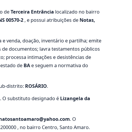
io de
Terceira Entrância
localizado no bairro
NS 00570-2
, e possui atribuições de
Notas,
 e venda, doação, inventário e partilha; emite
as de documentos; lavra testamentos públicos
sto; processa intimações e desistências de
o estado de
BA
e seguem a normativa do
Sub-distrito:
ROSÁRIO
.
. O substituto designado é
Lizangela da
onatosantoamaro@yahoo.com
. O
200000 , no bairro Centro, Santo Amaro.