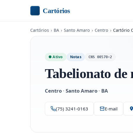
Cartórios
Cartórios
›
BA
›
Santo Amaro
›
Centro
›
Cartório 
● Ativo
Notas
CNS 00570-2
Tabelionato de n
Centro
·
Santo Amaro
·
BA
(75) 3241-0163
E-mail