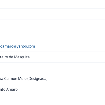
ntoamaro@yahoo.com
teiro de Mesquita
lva Calmon Melo (Designada)
anto Amaro.