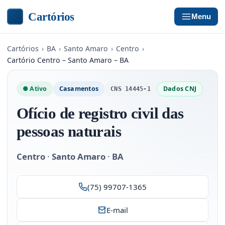
Cartórios
Menu
Cartórios
›
BA
›
Santo Amaro
›
Centro
›
Cartório Centro – Santo Amaro – BA
● Ativo
Casamentos
Dados CNJ
CNS 14445-1
Ofício de registro civil das
pessoas naturais
Centro
·
Santo Amaro
·
BA
(75) 99707-1365
E-mail