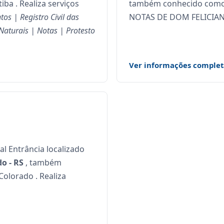
ba . Realiza serviços
também conhecido como
os | Registro Civil das
NOTAS DE DOM FELICIANO 
 Naturais | Notas | Protesto
Ver informações complet
ial Entrância localizado
o - RS
, também
olorado . Realiza