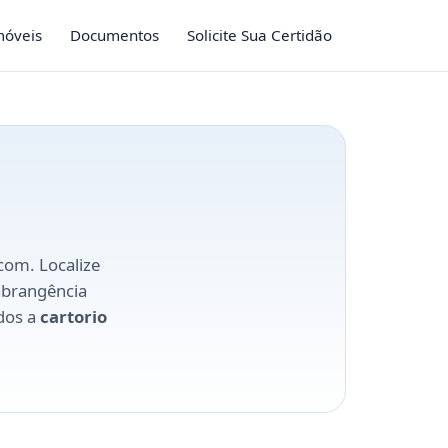
móveis
Documentos
Solicite Sua Certidão
com. Localize
 abrangência
ados a
cartorio