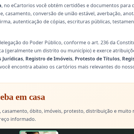
a
, no eCartorios você obtém certidões e documentos para d
, casamento, conversão de união estável, averbação, anota
ma, autenticação de cópias, escrituras públicas, testament
 delegação do Poder Público, conforme o art. 236 da Constitu
ca (geralmente um distrito ou município) e exerce atribui
s Jurídicas
,
Registro de Imóveis
,
Protesto de Títulos
,
Regi
 você encontra abaixo os cartórios mais relevantes do nosso
eceba em casa
 casamento, óbito, imóveis, protesto, distribuição e muito
reço informado.