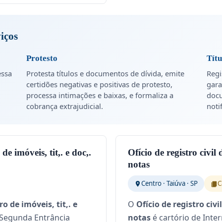
viços
Protesto
Tít
essa
Protesta títulos e documentos de dívida, emite
Regi
certidões negativas e positivas de protesto,
gara
processa intimações e baixas, e formaliza a
docu
cobrança extrajudicial.
noti
de imóveis, tit,. e doc,.
Ofício de registro civil
notas
Centro · Taiúva · SP
C
o de imóveis, tit,. e
O
Ofício de registro civ
 Segunda Entrância
notas
é cartório de Inte