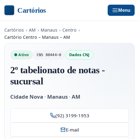
Cartórios
Menu
Cartórios
›
AM
›
Manaus
›
Centro
›
Cartório Centro – Manaus – AM
● Ativo
Dados CNJ
CNS 00444-0
2º tabelionato de notas -
sucursal
Cidade Nova
·
Manaus
·
AM
(92) 3199-1953
E-mail