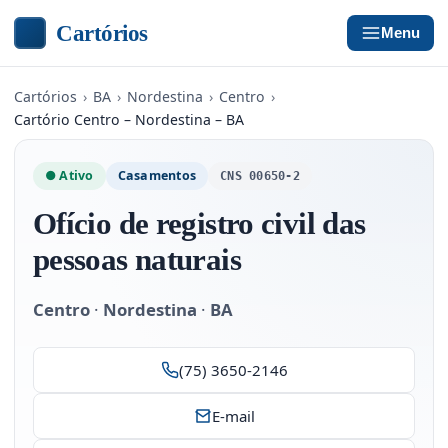
Cartórios
Menu
Cartórios
›
BA
›
Nordestina
›
Centro
›
Cartório Centro – Nordestina – BA
● Ativo
Casamentos
CNS 00650-2
Ofício de registro civil das
pessoas naturais
Centro
·
Nordestina
·
BA
(75) 3650-2146
E-mail