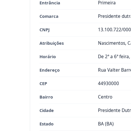
Entrância
Primeira
Comarca
Presidente dutr
CNPJ
13.100.722/000
Atribuições
Nascimentos, Ca
Horário
De 2ª a 6ª feira
Endereço
Rua Valter Barr
CEP
44930000
Bairro
Centro
Cidade
Presidente Dut
Estado
BA (BA)