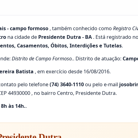
rais - campo formoso
, também conhecido como
Registro Ci
tro
na cidade de
Presidente Dutra - BA
. Está registrado n
ntos, Casamentos, Óbitos, Interdições e Tutelas
.
ende:
Distrito de Campo Formoso.
. Distrito de atuação:
Campo
ereira Batista
, em exercício desde 16/08/2016.
ontato pelo telefone
(74) 3640-1110
ou pelo e-mail
josobri
CEP 44930000 , no bairro Centro, Presidente Dutra.
s 8h às 14h.
.
 Presidente Dutra