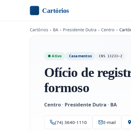
Cartórios
Cartórios
›
BA
›
Presidente Dutra
›
Centro
›
Cartó
● Ativo
Casamentos
CNS 13233-2
Ofício de regist
formoso
Centro
·
Presidente Dutra
·
BA
(74) 3640-1110
E-mail