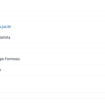
.jus.br
Batista
mpo Formoso.
o