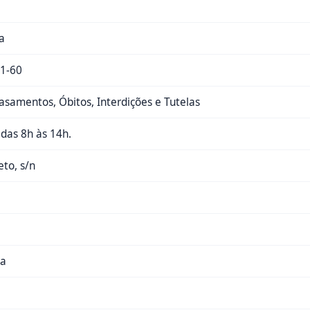
a
1-60
samentos, Óbitos, Interdições e Tutelas
, das 8h às 14h.
eto, s/n
ra