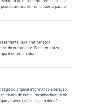
assinatura do documento com a ficha de
A pessoa precisa ter firma aberta para o
esentante para praticar atos
nome do outorgante. Pode ter prazo
empo indeterminado.
registro original informando alteração
o, mudança de nome, reconhecimento de
 Algumas averbações exigem decisão