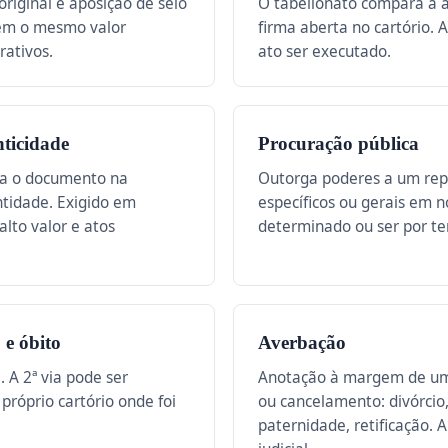
riginal e aposição de selo
O tabelionato compara a 
tem o mesmo valor
firma aberta no cartório. 
rativos.
ato ser executado.
ticidade
Procuração pública
na o documento na
Outorga poderes a um repr
ntidade. Exigido em
específicos ou gerais em 
alto valor e atos
determinado ou ser por t
 e óbito
Averbação
 A 2ª via pode ser
Anotação à margem de um 
 próprio cartório onde foi
ou cancelamento: divórci
paternidade, retificação.