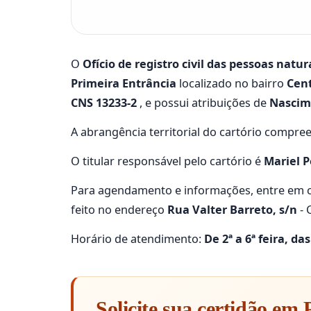
O
Ofício de registro civil das pessoas natu
Primeira Entrância
localizado no bairro
Cen
CNS 13233-2
, e possui atribuições de
Nascime
A abrangência territorial do cartório compre
O titular responsável pelo cartório é
Mariel P
Para agendamento e informações, entre em c
feito no endereço
Rua Valter Barreto, s/n
- 
Horário de atendimento:
De 2ª a 6ª feira, da
Solicite sua certidão em