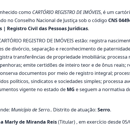
onhecido como
CARTÓRIO REGISTRO DE IMÓVEIS
, é um cartór
rado no Conselho Nacional de Justiça sob o código
CNS 0449
| Registro Civil das Pessoas Jurídicas
.
o CARTÓRIO REGISTRO DE IMÓVEIS estão: registra nasciment
s de divórcio, separação e reconhecimento de paternidade; 
egistra transferências de propriedade imobiliária; processa 
e penhoras; emite certidões de inteiro teor e de ônus reais;
 conserva documentos por meio de registro integral; processa
idos políticos, sindicatos e sociedades simples; processa a
lumentos vigente no estado de
MG
e seguem a normativa do
ende:
Município de Serro.
. Distrito de atuação:
Serro
.
ha Marly de Miranda Reis
(Titular) , em exercício desde 0