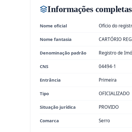
Informações completas
Nome oficial
Ofício do regist
Nome fantasia
CARTÓRIO REG
Denominação padrão
Registro de Imó
CNS
04494-1
Entrância
Primeira
Tipo
OFICIALIZADO
Situação jurídica
PROVIDO
Comarca
Serro