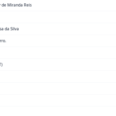
y de Miranda Reis
a da Silva
rro.
T)