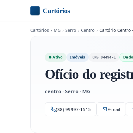
Cartórios
Cartórios
›
MG
›
Serro
›
Centro
›
Cartório Centro 
● Ativo
Imóveis
Dado
CNS 04494-1
Ofício do regist
centro
·
Serro
·
MG
(38) 99997-1515
E-mail