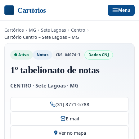
Cartórios
Menu
Cartórios
›
MG
›
Sete Lagoas
›
Centro
›
Cartório Centro – Sete Lagoas – MG
● Ativo
Notas
Dados CNJ
CNS 04074-1
1º tabelionato de notas
CENTRO
·
Sete Lagoas
·
MG
(31) 3771-5788
E-mail
Ver no mapa